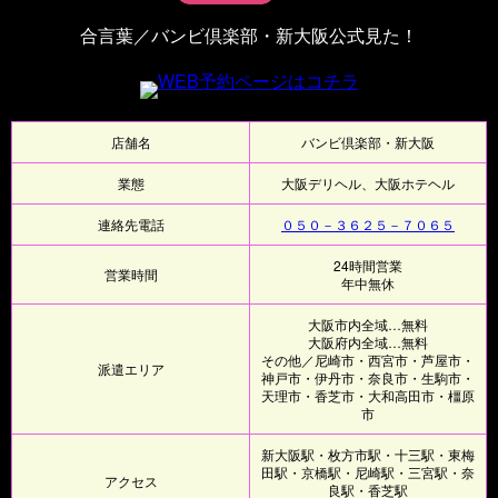
合言葉／バンビ倶楽部・新大阪公式見た！
店舗名
バンビ倶楽部・新大阪
業態
大阪デリヘル、大阪ホテヘル
連絡先電話
０５０－３６２５－７０６５
24時間営業
営業時間
年中無休
大阪市内全域…無料
大阪府内全域…無料
その他／尼崎市・西宮市・芦屋市・
派遣エリア
神戸市・伊丹市・奈良市・生駒市・
天理市・香芝市・大和高田市・橿原
市
新大阪駅・枚方市駅・十三駅・東梅
田駅・京橋駅・尼崎駅・三宮駅・奈
アクセス
良駅・香芝駅