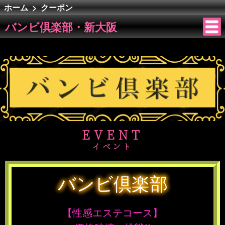
ホーム
>
クーポン
バンビ倶楽部・新大阪オフィシャル
イベント
バンビ倶楽部・新大阪
EVENT
イベント
バンビ倶楽部
【性感エステコース】